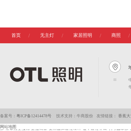
首页
无主灯
家居照明
商照
地
备案号：
粤ICP备12414478号
技术支持：牛商股份
友情链接：
香蕉大
网站地图