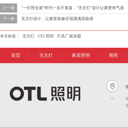
上一条
“一灯照全屋”时代一去不复返，“无主灯”设计让家更有气派
下一条
无主灯设计，让家里装修呈现满满高级感
本文标签：
无主灯
OTL照明
灯具厂家加盟
首页
无主灯
家居照明
商照
地