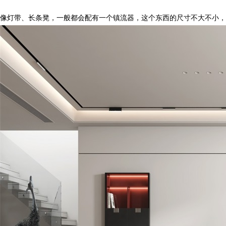
像灯带、长条凳，一般都会配有一个镇流器，这个东西的尺寸不大不小