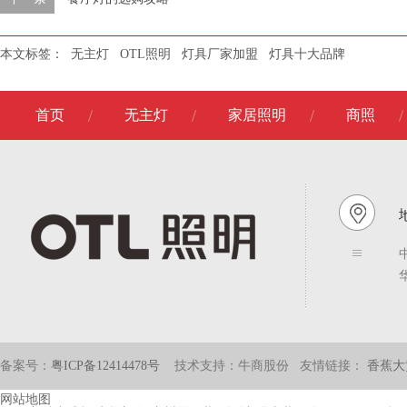
本文标签：
无主灯
OTL照明
灯具厂家加盟
灯具十大品牌
首页
无主灯
家居照明
商照
地
备案号：
粤ICP备12414478号
技术支持：牛商股份
友情链接：
香蕉大
网站地图