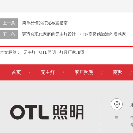
上一条
简单易懂的灯光布置指南
下一条
更适合现代家庭的无主灯设计，打造高级感满满的质感家
本文标签：
无主灯
OTL照明
灯具厂家加盟
首页
无主灯
家居照明
商照
地