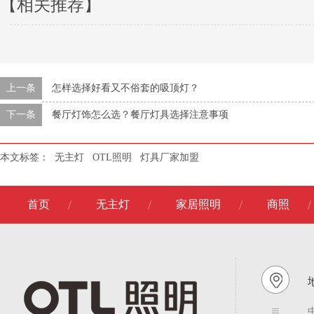
【相关推荐】
上一条
怎样选择好看又不俗套的吸顶灯？
下一条
餐厅灯饰怎么选？餐厅灯具选择注意事项
本文标签：
无主灯
OTL照明
灯具厂家加盟
首页
无主灯
家居照明
商照
地