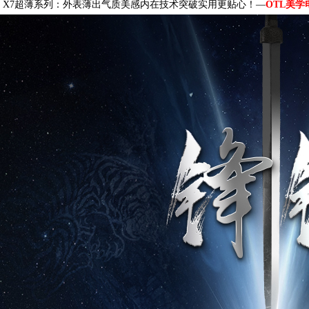
X7超薄系列：外表薄出气质美感内在技术突破实用更贴心！—
OTL美学