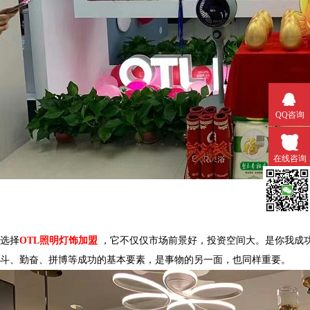
QQ咨询
在线咨询
微信扫一
选择
OTL照明
灯饰加盟
，它不仅仅市场前景好，投资空间
大。
是你我成功
斗、勤奋、拼博等成功的基本要素，是事物的另一面，也同样重要。