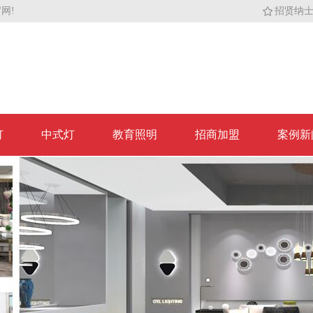
网!
招贤纳
灯
中式灯
教育照明
招商加盟
案例新