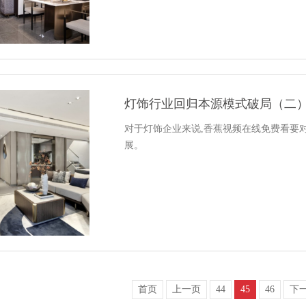
灯饰行业回归本源模式破局（二
对于灯饰企业来说,香蕉视频在线免费看要对行
展。
首页
上一页
44
45
46
下