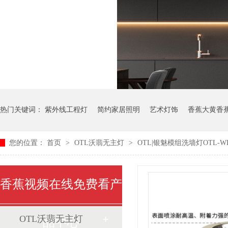
热门关键词：
紫外线工程灯
简约家居照明
艺术灯饰
香蕉大黄香
您的位置：
首页
>
OTL沃翡无主灯
>
OTL|银魅模组洗墙灯OTL-WF-
香蕉视频在线免费看产
OTL沃翡无主灯
品中心