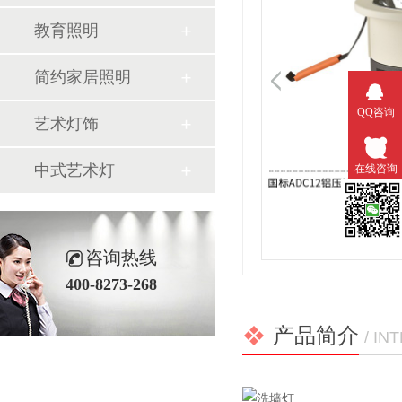
教育照明
简约家居照明
QQ咨询
艺术灯饰
中式艺术灯
在线咨询
微信扫一
咨询热线
400-8273-268
产品简介
/ I