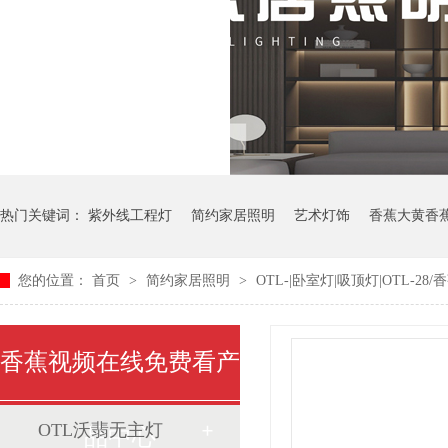
热门关键词：
紫外线工程灯
简约家居照明
艺术灯饰
香蕉大黄香
您的位置：
首页
>
简约家居照明
>
OTL-|卧室灯|吸顶灯|OTL-2
香蕉视频在线免费看产
OTL沃翡无主灯
品中心