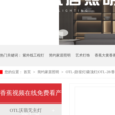
热门关键词：
紫外线工程灯
简约家居照明
艺术灯饰
香蕉大黄香
您的位置：
首页
>
简约家居照明
>
OTL-|卧室灯|吸顶灯|OTL-2
香蕉视频在线免费看产
OTL沃翡无主灯
品中心