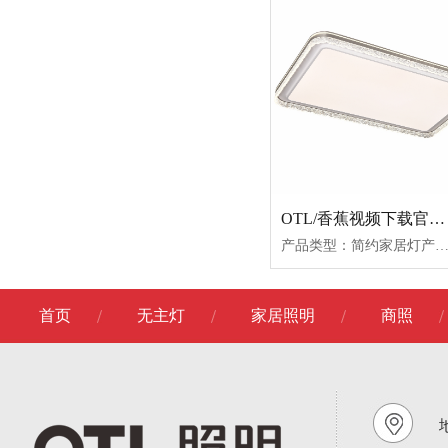
OTL/香蕉视频下载官网/卧室灯/爱目冰城/系列
产品类型：简约家居灯产品名称：爱目冰城/小圆爱目冰城/小方爱目冰城/长方爱目冰城/加长方产品功率：64W+31W78W+36W169W+60W206W+68W产品尺寸：Ø50*9.550*50*9.596*64*9.5110*70*9.5产品材质：亚克力+铝材+铁艺产
首页
无主灯
家居照明
商照
地