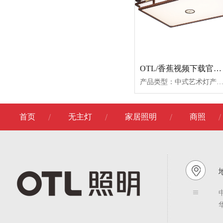
OTL/香蕉视频下载官网/卧室灯/OTL-D1295系列
产品类型：中式艺术灯产品名称：OTL-D1295中方OTL-D1295小圆OTL-D1295大OTL-D1295加大产品尺寸：560*560φ5601000*7001200*800产品功率：72W双色64W双色160W双色192W双色产品材质：金丝檀木
首页
无主灯
家居照明
商照
地