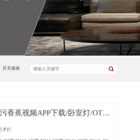
开关插座
OTL-客厅污香蕉视频APP下载/卧室灯/OTL-73112系列
代艺术灯