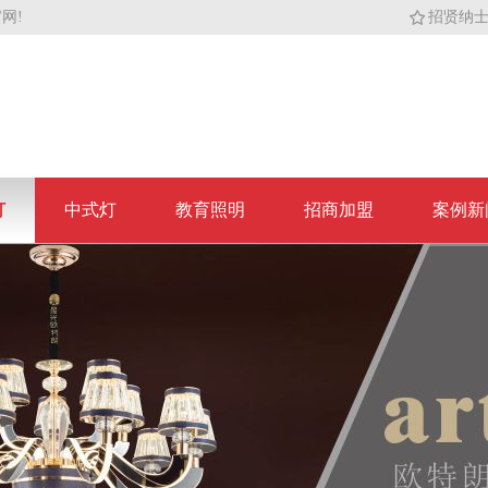
网!
招贤纳
灯
中式灯
教育照明
招商加盟
案例新