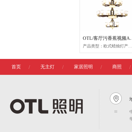
OTL/客厅污香蕉视频APP
产品类型：欧式蜡烛灯产品名称：OTL-L3048-5+10+15+5OTL-L3048-12+6OTL-L3048-8+4OTL-L3048-10OTL-L3048-8OTL-L3048-6产品尺寸：1600*20001230*6501030*5501080*470840*450740*450产品功率：产品材质：国标H65铜+黑胡桃木木+玉
首页
无主灯
家居照明
商照